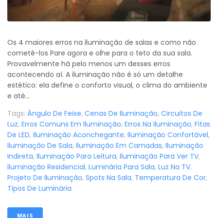
Os 4 maiores erros na iluminação de salas e como não
cometê-los Pare agora e olhe para o teto da sua sala.
Provavelmente há pelo menos um desses erros
acontecendo aí. A iluminação não é só um detalhe
estético: ela define o conforto visual, o clima do ambiente
e até...
Tags:
Ângulo De Feixe
,
Cenas De Iluminação
,
Circuitos De
Luz
,
Erros Comuns Em Iluminação
,
Erros Na Iluminação
,
Fitas
De LED
,
Iluminação Aconchegante
,
Iluminação Confortável
,
Iluminação De Sala
,
Iluminação Em Camadas
,
Iluminação
Indireta
,
Iluminação Para Leitura
,
Iluminação Para Ver TV
,
Iluminação Residencial
,
Luminária Para Sala
,
Luz Na TV
,
Projeto De Iluminação
,
Spots Na Sala
,
Temperatura De Cor
,
Tipos De Luminária
MAIS