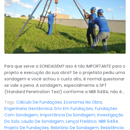
Para que serve a SONDAGEM? Isso é tão IMPORTANTE para o
projeto e execução da sua obra? Se o projetista pediu uma
sondagem e você achou o custo alto, é normal questionar
se vale a pena. A sondagem, especialmente a SPT
(Standard Penetration Test) conforme a NBR 6484, não é...
Tags:
Cálculo De Fundações
,
Economia Na Obra
,
Engenharia Geotécnica
,
Erro Em Fundações
,
Fundações
Com Sondagem
,
Importância Da Sondagem
,
Investigação
Do Solo
,
Laudo De Sondagem
,
Lençol Freático
,
NBR 6484
,
Projeto De Fundações
,
Relatório De Sondagem
,
Resistência