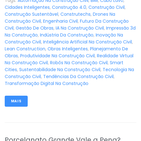
Tags:
Automação Na Construção Civil
,
BIM
,
Cabô Lavô
,
Cidades Inteligentes
,
Construção 4.0
,
Construção Civil
,
Construção Sustentável
,
Construtechs
,
Drones Na
Construção Civil
,
Engenharia Civil
,
Futuro Da Construção
Civil
,
Gestão De Obras
,
IA Na Construção Civil
,
Impressão 3d
Na Construção
,
Indústria Da Construção
,
Inovação Na
Construção Civil
,
Inteligência Artificial Na Construção Civil
,
Lean Construction
,
Obras Inteligentes
,
Planejamento De
Obras
,
Produtividade Na Construção Civil
,
Realidade Virtual
Na Construção Civil
,
Robôs Na Construção Civil
,
Smart
Cities
,
Sustentabilidade Na Construção Civil
,
Tecnologia Na
Construção Civil
,
Tendências Da Construção Civil
,
Transformação Digital Na Construção
MAIS
Porcelanato Grande Vale a Pena?