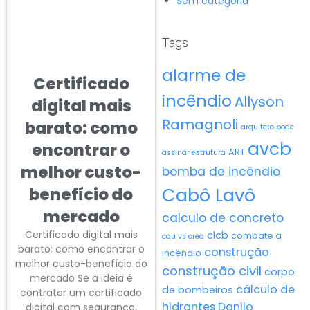
Sem categoria
Tags
alarme de
Certificado
incêndio
Allyson
digital mais
Ramagnoli
barato: como
arquiteto pode
avcb
encontrar o
ART
assinar estrutura
melhor custo-
bomba de incêndio
Cabô Lavô
benefício do
mercado
calculo de concreto
Certificado digital mais
clcb
combate a
cau vs crea
barato: como encontrar o
construção
incêndio
melhor custo-benefício do
construção civil
corpo
mercado Se a ideia é
cálculo de
de bombeiros
contratar um certificado
hidrantes
Danilo
digital com segurança,