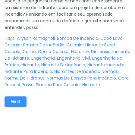
Você já se perguntou como dimensionar corretamente
um sistema de hidrantes para um projeto de combate a
incêndio? Pensando em facilitar o seu aprendizado,
preparamos um conteúdo didático e gratuito para você
entender, passo...
Tags:
Allyson Ramagnoli
,
Bomba De Incêndio
,
Cabô Lavô
,
Calcular Bomba De Incêndio
,
Calcular Hidrante Excel
,
Cálculo
,
Como
,
Como Calcular Hidrante
,
Dimensionamento
De Hidrante
,
Engenharia
,
Engenharia Civil
,
Engenharia Na
Prática
,
Hidrante
,
Hidrante De Incêndio
,
Hidrante Incendio
,
Hidrante Para Incendio
,
Hidrantes De Incendio Normas
,
Norma De Hidrante
,
Normas De Bomba Para Incêndio
,
Obra
,
Passo A Passo
,
Planilha Para Calcular Hidrante
MAIS