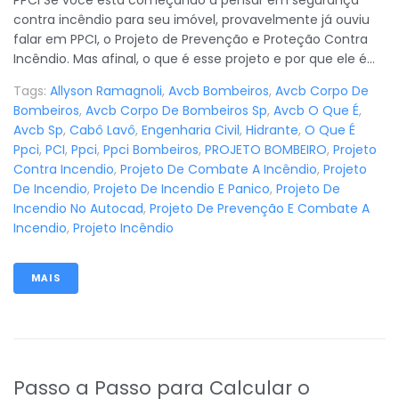
PPCI Se você está começando a pensar em segurança
contra incêndio para seu imóvel, provavelmente já ouviu
falar em PPCI, o Projeto de Prevenção e Proteção Contra
Incêndio. Mas afinal, o que é esse projeto e por que ele é...
Tags:
Allyson Ramagnoli
,
Avcb Bombeiros
,
Avcb Corpo De
Bombeiros
,
Avcb Corpo De Bombeiros Sp
,
Avcb O Que É
,
Avcb Sp
,
Cabô Lavô
,
Engenharia Civil
,
Hidrante
,
O Que É
Ppci
,
PCI
,
Ppci
,
Ppci Bombeiros
,
PROJETO BOMBEIRO
,
Projeto
Contra Incendio
,
Projeto De Combate A Incêndio
,
Projeto
De Incendio
,
Projeto De Incendio E Panico
,
Projeto De
Incendio No Autocad
,
Projeto De Prevenção E Combate A
Incendio
,
Projeto Incêndio
MAIS
Passo a Passo para Calcular o