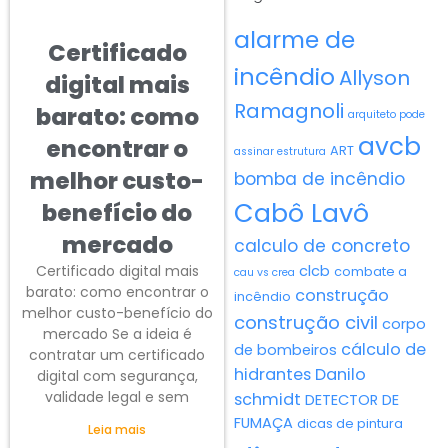
alarme de
Certificado
incêndio
Allyson
digital mais
Ramagnoli
barato: como
arquiteto pode
avcb
encontrar o
ART
assinar estrutura
melhor custo-
bomba de incêndio
Cabô Lavô
benefício do
mercado
calculo de concreto
Certificado digital mais
clcb
combate a
cau vs crea
barato: como encontrar o
construção
incêndio
melhor custo-benefício do
construção civil
corpo
mercado Se a ideia é
cálculo de
de bombeiros
contratar um certificado
hidrantes
Danilo
digital com segurança,
validade legal e sem
schmidt
DETECTOR DE
FUMAÇA
dicas de pintura
Leia mais