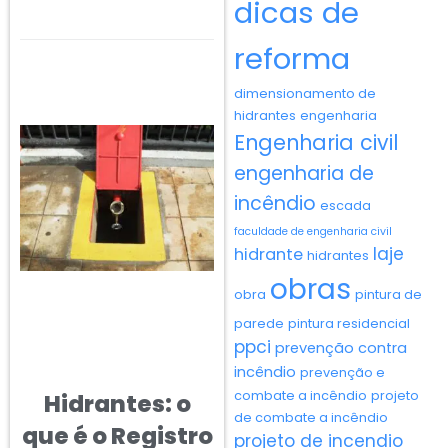
dicas de
reforma
dimensionamento de
hidrantes
engenharia
Engenharia civil
engenharia de
incêndio
escada
faculdade de engenharia civil
laje
hidrante
hidrantes
obras
obra
pintura de
parede
pintura residencial
ppci
prevenção contra
incêndio
prevenção e
combate a incêndio
projeto
Hidrantes: o
de combate a incêndio
que é o Registro
projeto de incendio