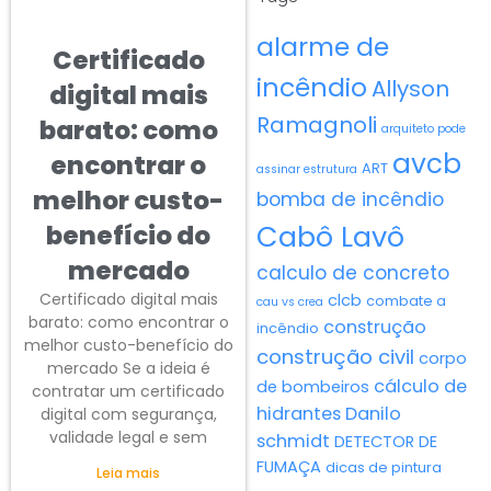
alarme de
Certificado
incêndio
Allyson
digital mais
Ramagnoli
barato: como
arquiteto pode
avcb
encontrar o
ART
assinar estrutura
melhor custo-
bomba de incêndio
Cabô Lavô
benefício do
mercado
calculo de concreto
Certificado digital mais
clcb
combate a
cau vs crea
barato: como encontrar o
construção
incêndio
melhor custo-benefício do
construção civil
corpo
mercado Se a ideia é
cálculo de
de bombeiros
contratar um certificado
hidrantes
Danilo
digital com segurança,
validade legal e sem
schmidt
DETECTOR DE
FUMAÇA
dicas de pintura
Leia mais