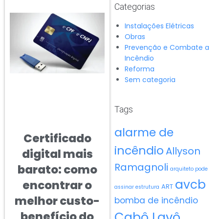
Categorias
Instalações Elétricas
Obras
Prevenção e Combate a
Incêndio
Reforma
Sem categoria
Tags
alarme de
Certificado
incêndio
Allyson
digital mais
Ramagnoli
barato: como
arquiteto pode
avcb
encontrar o
ART
assinar estrutura
melhor custo-
bomba de incêndio
Cabô Lavô
benefício do