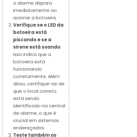
o alarme dispara
imediatamente ao
acionar a botoeira.
Verifique se o LED da
botoeira está
piscando e se a
sirene está soando
:
Isso indica que a
botoeira está
funcionando
corretamente. Além
disso, certifique-se de
que o local correto
está sendo
identificado na central
de alarme, o que é
crucial em sistemas
endereçados.
Teste também os