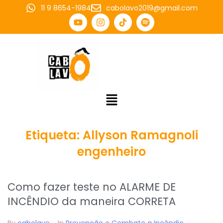
11 9 8654-1984
cabolavo2019@gmail.com
Etiqueta:
Allyson Ramagnoli
engenheiro
Como fazer teste no ALARME DE
INCÊNDIO da maneira CORRETA
By
cabolavo
In
Prevenção e Combate a Incêndio