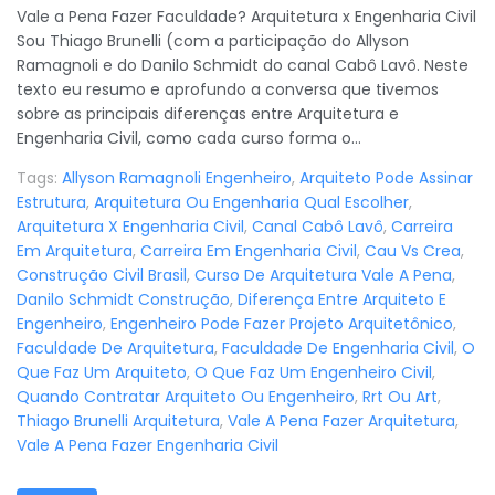
Vale a Pena Fazer Faculdade? Arquitetura x Engenharia Civil
Sou Thiago Brunelli (com a participação do Allyson
Ramagnoli e do Danilo Schmidt do canal Cabô Lavô. Neste
texto eu resumo e aprofundo a conversa que tivemos
sobre as principais diferenças entre Arquitetura e
Engenharia Civil, como cada curso forma o...
Tags:
Allyson Ramagnoli Engenheiro
,
Arquiteto Pode Assinar
Estrutura
,
Arquitetura Ou Engenharia Qual Escolher
,
Arquitetura X Engenharia Civil
,
Canal Cabô Lavô
,
Carreira
Em Arquitetura
,
Carreira Em Engenharia Civil
,
Cau Vs Crea
,
Construção Civil Brasil
,
Curso De Arquitetura Vale A Pena
,
Danilo Schmidt Construção
,
Diferença Entre Arquiteto E
Engenheiro
,
Engenheiro Pode Fazer Projeto Arquitetônico
,
Faculdade De Arquitetura
,
Faculdade De Engenharia Civil
,
O
Que Faz Um Arquiteto
,
O Que Faz Um Engenheiro Civil
,
Quando Contratar Arquiteto Ou Engenheiro
,
Rrt Ou Art
,
Thiago Brunelli Arquitetura
,
Vale A Pena Fazer Arquitetura
,
Vale A Pena Fazer Engenharia Civil