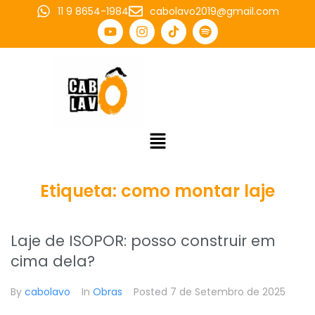
11 9 8654-1984
cabolavo2019@gmail.com
Etiqueta:
como montar laje
Laje de ISOPOR: posso construir em
cima dela?
By
cabolavo
In
Obras
Posted
7 de Setembro de 2025