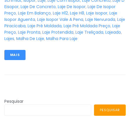
Schmidt
,
Isopor
,
Laje
,
Laje Com Isopor
,
Laje Concreto
,
Laje D
Eisopor
,
Laje De Concreto
,
Laje De Isopor
,
Laje De Isopor
Preço
,
Laje Em Balanço
,
Laje H12
,
Laje H8
,
Laje Isopor
,
Laje
Isopor Aguenta
,
Laje Isopor Vale A Pena
,
Laje Nervurada
,
Laje
Piracicaba
,
Laje Pré Moldada
,
Laje Pré Moldada Preço
,
Laje
Preço
,
Laje Pronta
,
Laje Protendida
,
Laje Treliçada
,
Lajeado
,
Lajes
,
Malha De Laje
,
Malha Para Laje
MAIS
Pesquisar
PESQUISAR