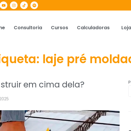
me
Consultoria
Cursos
Calculadoras
Loj
iqueta:
laje pré mold
nstruir em cima dela?
P
2025