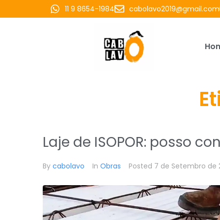
11 9 8654-1984
cabolavo2019@gmail.com
Ho
Et
Laje de ISOPOR: posso co
By
cabolavo
In
Obras
Posted
7 de Setembro de 