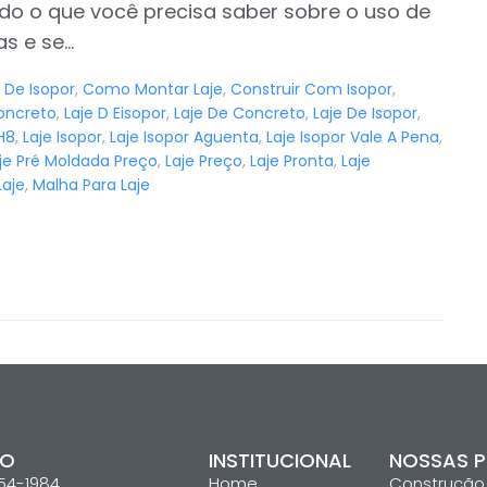
udo o que você precisa saber sobre o uso de
 e se...
 De Isopor
,
Como Montar Laje
,
Construir Com Isopor
,
oncreto
,
Laje D Eisopor
,
Laje De Concreto
,
Laje De Isopor
,
H8
,
Laje Isopor
,
Laje Isopor Aguenta
,
Laje Isopor Vale A Pena
,
je Pré Moldada Preço
,
Laje Preço
,
Laje Pronta
,
Laje
Laje
,
Malha Para Laje
TO
INSTITUCIONAL
NOSSAS P
654-1984
Home
Construção c