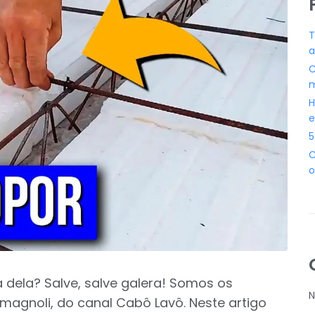
T
a
C
m
H
e
5
C
o
 dela? Salve, salve galera! Somos os
N
magnoli, do canal Cabô Lavô. Neste artigo