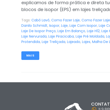
explicamos de forma prática e direta t
blocos de isopor (EPS) em lajes treliçadas
Tags:
Cabô Lavô
,
Como Fazer Laje
,
Como Fazer Laje
Danilo Schmidt
,
Isopor
,
Laje
,
Laje Com Isopor
,
Laje C
Laje De Isopor Preço
,
Laje Em Balanço
,
Laje H12
,
Laje 
Laje Nervurada
,
Laje Piracicaba
,
Laje Pré Moldada
,
La
Protendida
,
Laje Treliçada
,
Lajeado
,
Lajes
,
Malha De 
MAIS
CONTA
11 9 8