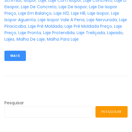
Schmidt
,
Isopor
,
Laje
,
Laje Com Isopor
,
Laje Concreto
,
Laje D
Eisopor
,
Laje De Concreto
,
Laje De Isopor
,
Laje De Isopor
Preço
,
Laje Em Balanço
,
Laje H12
,
Laje H8
,
Laje Isopor
,
Laje
Isopor Aguenta
,
Laje Isopor Vale A Pena
,
Laje Nervurada
,
Laje
Piracicaba
,
Laje Pré Moldada
,
Laje Pré Moldada Preço
,
Laje
Preço
,
Laje Pronta
,
Laje Protendida
,
Laje Treliçada
,
Lajeado
,
Lajes
,
Malha De Laje
,
Malha Para Laje
MAIS
Pesquisar
PESQUISAR