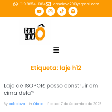
11 9 8654-1984
cabolavo2019@gmail.com
Etiqueta:
laje h12
Laje de ISOPOR: posso construir em
cima dela?
By
cabolavo
In
Obras
Posted
7 de Setembro de 2025