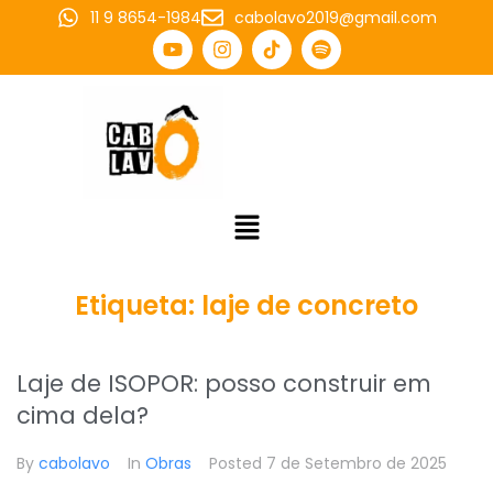
11 9 8654-1984
cabolavo2019@gmail.com
Etiqueta:
laje de concreto
Laje de ISOPOR: posso construir em
cima dela?
By
cabolavo
In
Obras
Posted
7 de Setembro de 2025