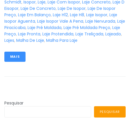
Schmidt
,
Isopor
,
Laje
,
Laje Com Isopor
,
Laje Concreto
,
Laje D
Eisopor
,
Laje De Concreto
,
Laje De Isopor
,
Laje De Isopor
Preço
,
Laje Em Balanço
,
Laje H12
,
Laje H8
,
Laje Isopor
,
Laje
Isopor Aguenta
,
Laje Isopor Vale A Pena
,
Laje Nervurada
,
Laje
Piracicaba
,
Laje Pré Moldada
,
Laje Pré Moldada Preço
,
Laje
Preço
,
Laje Pronta
,
Laje Protendida
,
Laje Treliçada
,
Lajeado
,
Lajes
,
Malha De Laje
,
Malha Para Laje
MAIS
Pesquisar
PESQUISAR